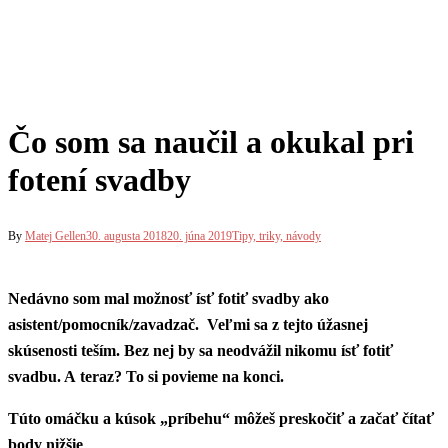
Čo som sa naučil a okukal pri
fotení svadby
By
Matej Gellen
30. augusta 2018
20. júna 2019
Tipy, triky, návody
Nedávno som mal možnosť ísť fotiť svadby ako
asistent/pomocník/zavadzač. Veľmi sa z tejto úžasnej
skúsenosti teším. Bez nej by sa neodvážil nikomu ísť fotiť
svadbu. A teraz? To si povieme na konci.
Túto omáčku a kúsok „príbehu“ môžeš preskočiť a začať čítať
body nižšie