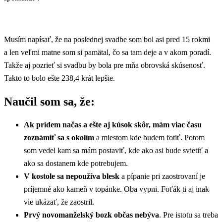
Musím napísať, že na poslednej svadbe som bol asi pred 15 rokmi
a len veľmi matne som si pamätal, čo sa tam deje a v akom poradí.
Takže aj pozrieť si svadbu by bola pre mňa obrovská skúsenosť.
Takto to bolo ešte 238,4 krát lepšie.
Naučil som sa, že:
Ak prídem načas a ešte aj kúsok skôr, mám viac času
zoznámiť sa s okolím
a miestom kde budem fotiť. Potom
som vedel kam sa mám postaviť, kde ako asi bude svietiť a
ako sa dostanem kde potrebujem.
V kostole sa nepoužíva blesk
a pípanie pri zaostrovaní je
príjemné ako kameň v topánke. Oba vypni. Foťák ti aj inak
vie ukázať, že zaostril.
Prvý novomanželský bozk občas nebýva
. Pre istotu sa treba