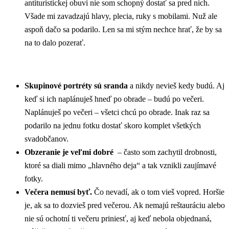
antituristickej obuvi nie som schopný dostať sa pred nich.
Všade mi zavadzajú hlavy, plecia, ruky s mobilami. Nuž ale
aspoň dačo sa podarilo. Len sa mi stým nechce hrať, že by sa
na to dalo pozerať.
Skupinové portréty sú sranda
a nikdy nevieš kedy budú. Aj
keď si ich naplánuješ hneď po obrade – budú po večeri.
Naplánuješ po večeri – všetci chcú po obrade. Inak raz sa
podarilo na jednu fotku dostať skoro komplet všetkých
svadobčanov.
Obzeranie je veľmi dobré
– často som zachytil drobnosti,
ktoré sa diali mimo „hlavného deja“ a tak vznikli zaujímavé
fotky.
Večera nemusí byť.
Čo nevadí, ak o tom vieš vopred. Horšie
je, ak sa to dozvieš pred večerou. Ak nemajú reštauráciu alebo
nie sú ochotní ti večeru priniesť, aj keď nebola objednaná,