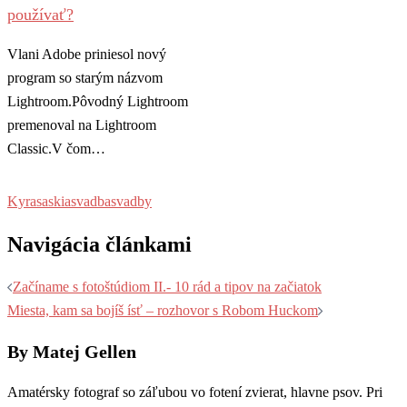
používať?
Vlani Adobe priniesol nový
program so starým názvom
Lightroom.Pôvodný Lightroom
premenoval na Lightroom
Classic.V čom…
Kyra
saskia
svadba
svadby
Navigácia článkami
Začíname s fotoštúdiom II.- 10 rád a tipov na začiatok
Miesta, kam sa bojíš ísť – rozhovor s Robom Huckom
By Matej Gellen
Amatérsky fotograf so záľubou vo fotení zvierat, hlavne psov. Pri