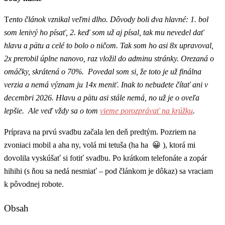
T
ento článok vznikal veľmi dlho. Dôvody boli dva hlavné: 1. bol
som lenivý ho písať, 2. keď som už aj písal, tak mu nevedel dať
hlavu a pätu a celé to bolo o ničom. Tak som ho asi 8x upravoval,
2x prerobil úplne nanovo, raz vložil do adminu stránky. Orezaná o
omáčky, skrátená o 70%. Povedal som si, že toto je už finálna
verzia a nemá význam ju 14x meniť. Inak to nebudete čítať ani v
decembri 2026. Hlavu a pätu asi stále nemá, no už je o oveľa
lepšie. Ale veď vždy sa o tom
vieme porozprávať na krúžku
.
Príprava na prvú svadbu začala len deň predtým. Pozriem na
zvoniaci mobil a aha ny, volá mi tetuša (ha ha 😀 ), ktorá mi
dovolila vyskúšať si fotiť svadbu. Po krátkom telefonáte a zopár
hihihi (s ňou sa nedá nesmiať – pod článkom je dôkaz) sa vraciam
k pôvodnej robote.
Obsah