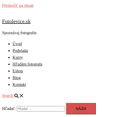
Preskočiť na obsah
Fotolevice.sk
Spoznávaj fotografiu
Úvod
Podujatia
Kurzy
Hľadám fotografa
Eshop
Blog
Kontakt
Search
Hľadať: