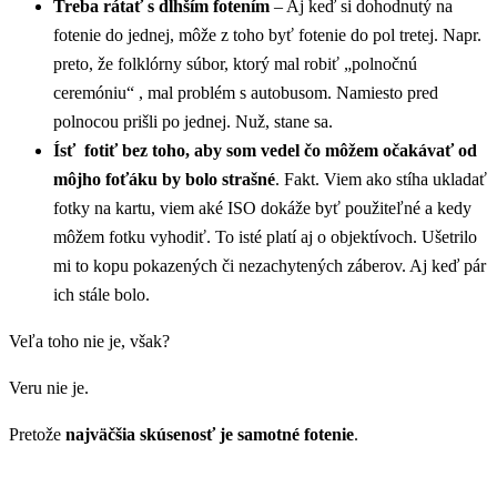
Treba rátať s dlhším fotením
– Aj keď si dohodnutý na
fotenie do jednej, môže z toho byť fotenie do pol tretej. Napr.
preto, že folklórny súbor, ktorý mal robiť „polnočnú
ceremóniu“ , mal problém s autobusom. Namiesto pred
polnocou prišli po jednej. Nuž, stane sa.
Ísť fotiť bez toho, aby som vedel čo môžem očakávať od
môjho foťáku by bolo strašné
. Fakt. Viem ako stíha ukladať
fotky na kartu, viem aké ISO dokáže byť použiteľné a kedy
môžem fotku vyhodiť. To isté platí aj o objektívoch. Ušetrilo
mi to kopu pokazených či nezachytených záberov. Aj keď pár
ich stále bolo.
Veľa toho nie je, však?
Veru nie je.
Pretože
najväčšia skúsenosť je samotné fotenie
.