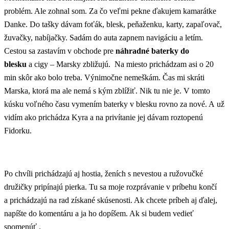
problém. Ale zohnal som. Za čo veľmi pekne ďakujem kamarátke
Danke. Do tašky dávam foťák, blesk, peňaženku, karty, zapaľovač,
žuvačky, nabíjačky. Sadám do auta zapnem navigáciu a letím.
Cestou sa zastavím v obchode pre
náhradné baterky do
blesku
a cigy – Marsky zbližujú. Na miesto prichádzam asi o 20
min skôr ako bolo treba. Výnimočne nemeškám. Čas mi skráti
Marska, ktorá ma ale nemá s kým zblížiť. Nik tu nie je. V tomto
kúsku voľného času vymením baterky v blesku rovno za nové. A už
vidím ako prichádza Kyra a na privítanie jej dávam roztopenú
Fidorku.
Po chvíli prichádzajú aj hostia, ženích s nevestou a ružovučké
družičky pripínajú pierka. Tu sa moje rozprávanie v príbehu končí
a prichádzajú na rad získané skúsenosti. Ak chcete príbeh aj ďalej,
napíšte do komentáru a ja ho dopíšem. Ak si budem vedieť
spomenúť .