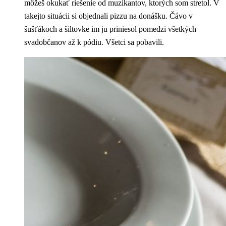
môžeš okukať riešenie od muzikantov, ktorých som stretol. V
takejto situácii si objednali pizzu na donášku. Čávo v
šušťákoch a šiltovke im ju priniesol pomedzi všetkých
svadobčanov až k pódiu. Všetci sa pobavili.