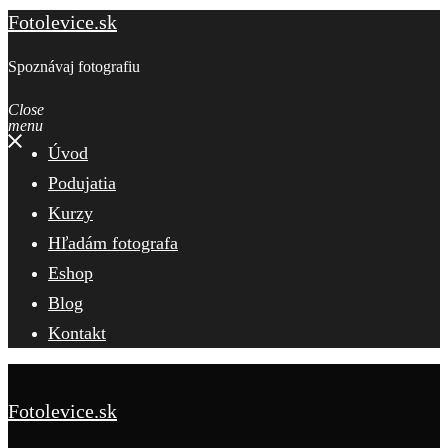
Fotolevice.sk
Spoznávaj fotografiu
Close
menu
Úvod
Podujatia
Kurzy
Hľadám fotografa
Eshop
Blog
Kontakt
Fotolevice.sk