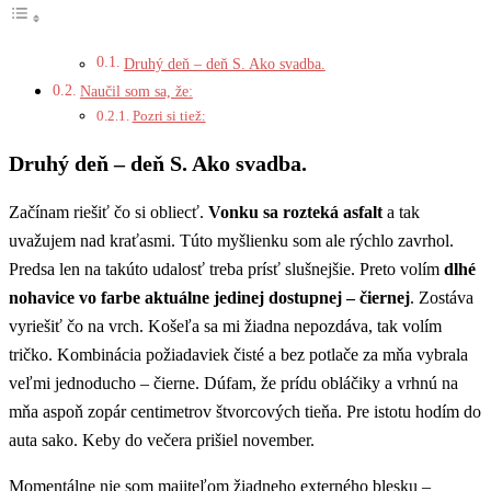
Druhý deň – deň S. Ako svadba.
Naučil som sa, že:
Pozri si tiež:
Druhý deň – deň S. Ako svadba.
Začínam riešiť čo si obliecť.
Vonku sa rozteká asfalt
a tak
uvažujem nad kraťasmi. Túto myšlienku som ale rýchlo zavrhol.
Predsa len na takúto udalosť treba prísť slušnejšie. Preto volím
dlhé
nohavice vo farbe aktuálne jedinej dostupnej – čiernej
. Zostáva
vyriešiť čo na vrch. Košeľa sa mi žiadna nepozdáva, tak volím
tričko. Kombinácia požiadaviek čisté a bez potlače za mňa vybrala
veľmi jednoducho – čierne. Dúfam, že prídu obláčiky a vrhnú na
mňa aspoň zopár centimetrov štvorcových tieňa. Pre istotu hodím do
auta sako. Keby do večera prišiel november.
Momentálne nie som majiteľom žiadneho externého blesku –