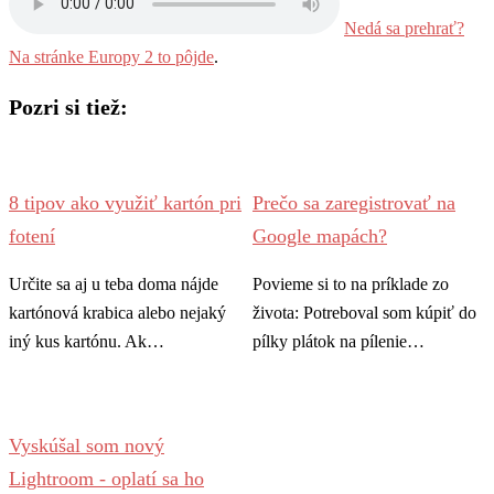
Nedá sa prehrať?
Na stránke Europy 2 to pôjde
.
Pozri si tiež:
8 tipov ako využiť kartón pri
Prečo sa zaregistrovať na
fotení
Google mapách?
Určite sa aj u teba doma nájde
Povieme si to na príklade zo
kartónová krabica alebo nejaký
života: Potreboval som kúpiť do
iný kus kartónu. Ak…
pílky plátok na pílenie…
Vyskúšal som nový
Lightroom - oplatí sa ho