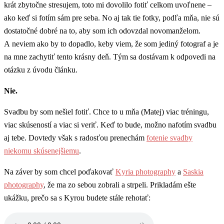
krát zbytočne stresujem, toto mi dovolilo fotiť celkom uvoľnene –
ako keď si fotím sám pre seba. No aj tak tie fotky, podľa mňa, nie sú
dostatočné dobré na to, aby som ich odovzdal novomanželom.
A neviem ako by to dopadlo, keby viem, že som jediný fotograf a je
na mne zachytiť tento krásny deň. Tým sa dostávam k odpovedi na
otázku z úvodu článku.
Nie.
Svadbu by som nešiel fotiť. Chce to u mňa (Matej) viac tréningu,
viac skúseností a viac si veriť. Keď to bude, možno nafotím svadbu
aj tebe. Dovtedy však s radosťou prenechám
fotenie svadby
niekomu skúsenejšiemu
.
Na záver by som chcel poďakovať
Kyria photography
a
Saskia
photography
, že ma zo sebou zobrali a strpeli. Prikladám ešte
ukážku, prečo sa s Kyrou budete stále rehotať: