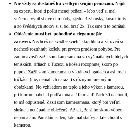
Nie vždy sa dostaneš ku všetkým svojim peniazom.
Nájdu
sa experti, ktorí ti pošlú menej peňazí – lebo veď si mal
večeru a vypil si dve citronády, zjedol 3 zákusky, kúsok torty
a zo švédskych stolov si si bol brať 2x. Tak sme ti to odrátali.
Oblečenie musí byť pohodlné a elegantnejšie
zároveň.
Nechceš na svadbe svietiť ako dilino a zároveň si
nechceš roztrhnúť košelu pri prvom prudšom pohybe. Pre
zaujímavosť: zažil som kameramana vo vyšmatlaných bielych
teniskách, rifliach z Tuzexu a košeli rozopnutej skoro po
pupok. Zažil som kameramana v krátkych gatiach a asi troch
tričkách (nie, nemal ich naraz ) s rôznymi farebnými
obrázkami. No vzhľadom na teplo a jeho výkon s kamerou,
pri ktorom nabehal podľa mňa aj 10km a ďalších 30 nachodil,
to má odpustené. Zažil som kameramana, ktorý bol veľmi
slušne a nenápadne oblečený. Až tak, že si ho skoro vôbec
nepamätám. Pamätám si len, kde mal statívy a kde chodil s
kamerou.