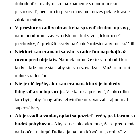
dohodnúť s mladými, že na znamenie sa budú trošku
pusinkovať, nech im to prvé cmáganie môžeš pekne krásne
zdokumentovať.
V priestore svadby občas treba spraviť drobné úpravy
,
napr. poodhrnúť záves, odstrániť hrdzavé „dekoračné“
plechovky, či preložiť kvety na špatné miesto, aby ho skrášlili.
Niektorí kameramani sa vám s radosťou napchajú až
rovno pred objektív.
Napriek tomu, že ste sa dohodli kto,
kedy a kde bude stáť, aby ste si nezavadzali. Možno to robí
úplne s radosťou.
Nie je nič lepšie, ako kameraman, ktorý je inokedy
fotograf a spolupracuje.
Vie kam sa postaviť, či ako dlho
tam byť, aby fotografovi zbytočne nezavadzal a aj on mal
super zábery.
Ak je svadba vonku, oplatí sa pozrieť terén, po ktorom sa
budeš pohybovať.
Aby sa nestalo, ako mne, že sa predo mňa
na kopček natrepú ľudia a ja na tom kúsočku „strminy“ v