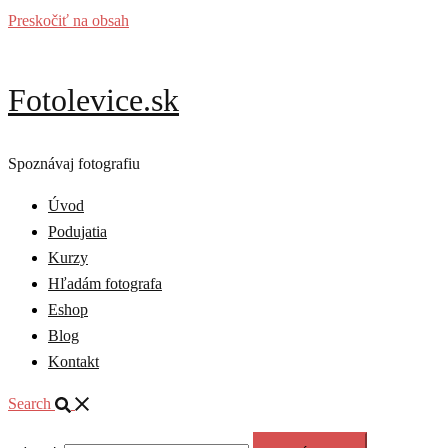
Preskočiť na obsah
Fotolevice.sk
Spoznávaj fotografiu
Úvod
Podujatia
Kurzy
Hľadám fotografa
Eshop
Blog
Kontakt
Search