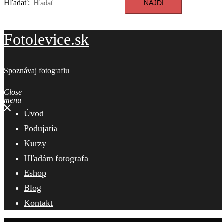
Hľadať:
Fotolevice.sk
Spoznávaj fotografiu
Close
menu
Úvod
Podujatia
Kurzy
Hľadám fotografa
Eshop
Blog
Kontakt