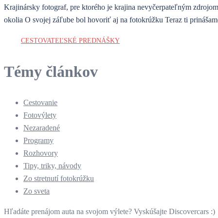
Krajinársky fotograf, pre ktorého je krajina nevyčerpateľným zdroj
okolia O svojej záľube bol hovoriť aj na fotokrúžku Teraz ti prináša
CESTOVATEĽSKÉ PREDNÁŠKY
Témy článkov
Cestovanie
Fotovýlety
Nezaradené
Programy
Rozhovory
Tipy, triky, návody
Zo stretnutí fotokrúžku
Zo sveta
Hľadáte prenájom auta na svojom výlete? Vyskúšajte Discovercars :)