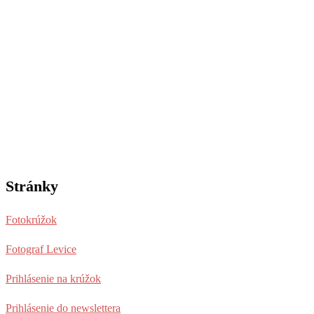
Stránky
Fotokrúžok
Fotograf Levice
Prihlásenie na krúžok
Prihlásenie do newslettera