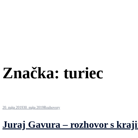
Značka:
turiec
20. mája 2019
30. mája 2019
Rozhovory
Juraj Gavura – rozhovor s kra