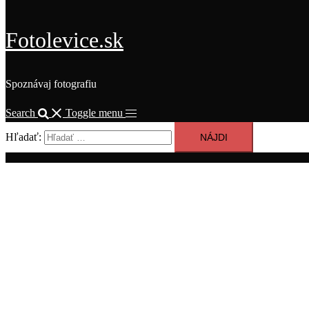
Fotolevice.sk
Spoznávaj fotografiu
Search
Toggle menu
Hľadať: