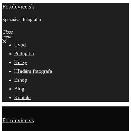
Fotolevice.sk
Spoznávaj fotografiu
Close
menu
Úvod
Podujatia
Kurzy
Hľadám fotografa
Eshop
Blog
Kontakt
Fotolevice.sk