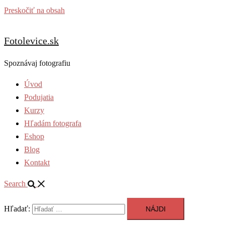
Preskočiť na obsah
Fotolevice.sk
Spoznávaj fotografiu
Úvod
Podujatia
Kurzy
Hľadám fotografa
Eshop
Blog
Kontakt
Search
Hľadať: